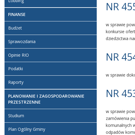
Lobbing
NR 455
FINANSE
w sprawie pow
Budżet
konkursie ofert
dziedzictwa n
Sprawozdania
NR 454
Opinie RIO
Podatki
w sprawie doko
Raporty
NR 453
PLANOWANIE I ZAGOSPODAROWANIE
PRZESTRZENNE
w sprawie powo
Studium
zamówienia pu
komunalnych w 
Plan Ogólny Gminy
odpadów komun