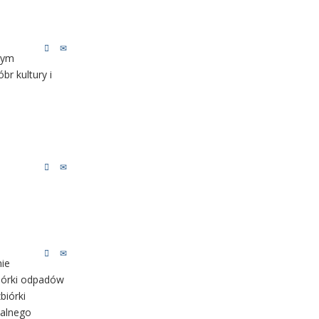
tym
br kultury i
nie
iórki odpadów
biórki
nalnego