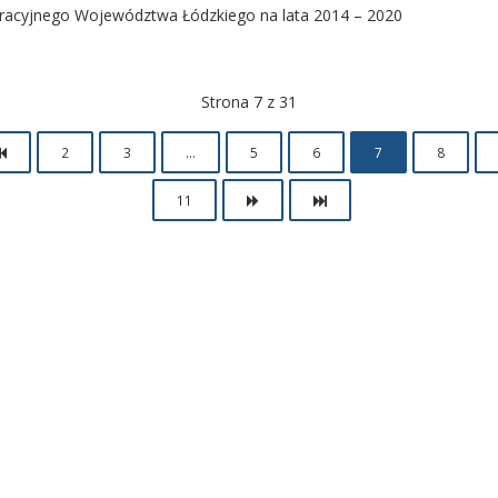
acyjnego Województwa Łódzkiego na lata 2014 – 2020
Strona 7 z 31
2
3
...
5
6
7
8
11