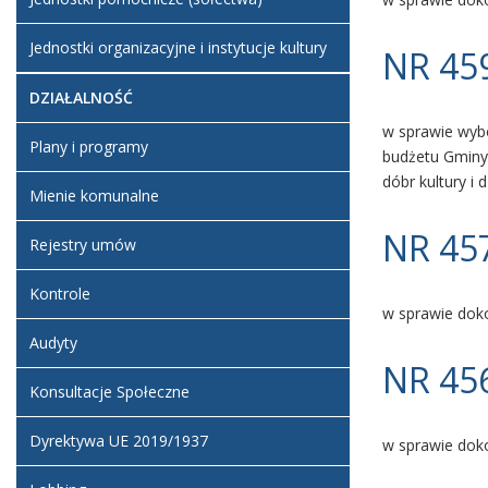
Jednostki organizacyjne i instytucje kultury
NR 459
DZIAŁALNOŚĆ
w sprawie wybo
Plany i programy
budżetu Gminy 
dóbr kultury i
Mienie komunalne
NR 457
Rejestry umów
Kontrole
w sprawie doko
Audyty
NR 456
Konsultacje Społeczne
Dyrektywa UE 2019/1937
w sprawie dok