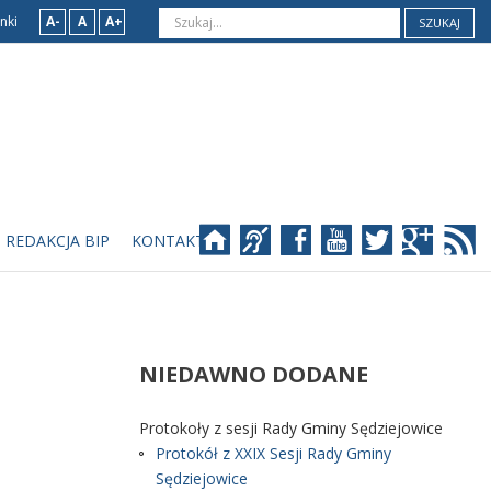
nki
A-
A
A+
SZUKAJ
REDAKCJA BIP
KONTAKT
NIEDAWNO
DODANE
Protokoły z sesji Rady Gminy Sędziejowice
Protokół z XXIX Sesji Rady Gminy
Sędziejowice