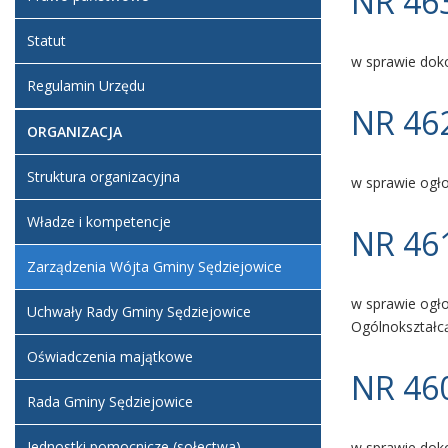
NR 463
Statut
w sprawie doko
Regulamin Urzędu
NR 462
ORGANIZACJA
Struktura organizacyjna
w sprawie ogł
Władze i kompetencje
NR 461
Zarządzenia Wójta Gminy Sędziejowice
w sprawie ogło
Uchwały Rady Gminy Sędziejowice
Ogólnokształcą
Oświadczenia majątkowe
NR 460
Rada Gminy Sędziejowice
Jednostki pomocnicze (sołectwa)
w sprawie doko