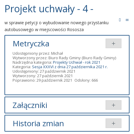
Projekt uchwały - 4 -
w sprawie petycji o wybudowanie nowego przystanku
autobusowego w miejscowości Rososza
Metryczka
Udostępniony przez:
Michał
Wytworzony przez:
Biuro Rady Gminy
(Biuro Rady Gminy)
Nadrzędna kategoria:
Projekty Uchwał - rok 2021
Kategoria:
Sesja XXXVI z dnia 27 października 2021 r.
Udostępniony: 27 październik 2021
Wytworzony: 27 październik 2021
Poprawiono: 29 październik 2021
Odsłony: 666
Załączniki
Dodany
Historia zmian
Tytuł
Typ
Rozmiar
przez