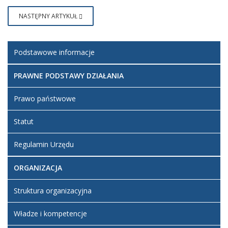
Pełna treść projektu
pdf
226.45
Michał
Opis zmian
Data
Osoba
Porównaj
uchwały
KB
Ułański
NASTĘPNY ARTYKUŁ
Artykuł został
piątek, 29
utworzony.
październik
Michał
2021 07:20
Ułański
Dodane
Podstawowe informacje
załączniki
PRAWNE PODSTAWY DZIAŁANIA
Pełna treść
projektu
uchwały
Prawo państwowe
Statut
Regulamin Urzędu
ORGANIZACJA
Struktura organizacyjna
Władze i kompetencje